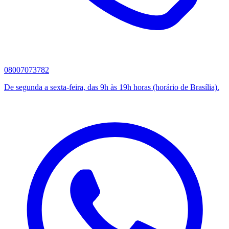
08007073782
De segunda a sexta-feira, das 9h às 19h horas (horário de Brasília).