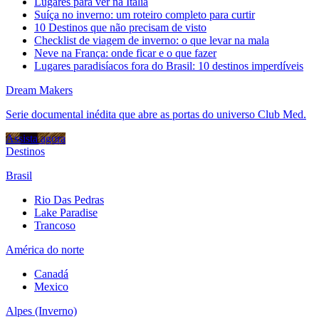
Lugares para ver na Itália
Suíça no inverno: um roteiro completo para curtir
10 Destinos que não precisam de visto
Checklist de viagem de inverno: o que levar na mala
Neve na França: onde ficar e o que fazer
Lugares paradisíacos fora do Brasil: 10 destinos imperdíveis
Dream Makers
Serie documental inédita que abre as portas do universo Club Med.
Assista agora
Destinos
Brasil
Rio Das Pedras
Lake Paradise
Trancoso
América do norte
Canadá
Mexico
Alpes (Inverno)