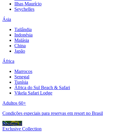
Ilhas Maurício
Seychelles
Ásia
Tailândia
Indonésia
Malásia
China
Japão
África
Marrocos
Senegal
Tunísia
África do Sul Beach & Safari
Vikela Safari Lodge
Adultos 60+
Condições especiais para reservas em resort no Brasil
Reserve já
Exclusive Collection