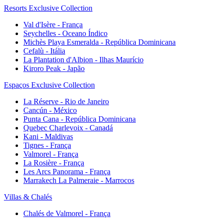
Resorts Exclusive Collection
Val d'Isère - França
Seychelles - Oceano Índico
Michès Playa Esmeralda - República Dominicana
Cefalù - Itália
La Plantation d'Albion - Ilhas Maurício
Kiroro Peak - Japão
Espaços Exclusive Collection
La Réserve - Rio de Janeiro
Cancún - México
Punta Cana - República Dominicana
Quebec Charlevoix - Canadá
Kani - Maldivas
Tignes - França
Valmorel - França
La Rosière - França
Les Arcs Panorama - França
Marrakech La Palmeraie - Marrocos
Villas & Chalés
Chalés de Valmorel - França