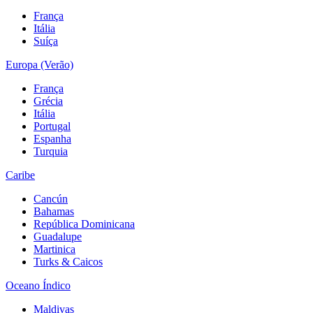
França
Itália
Suíça
Europa (Verão)
França
Grécia
Itália
Portugal
Espanha
Turquia
Caribe
Cancún
Bahamas
República Dominicana
Guadalupe
Martinica
Turks & Caicos
Oceano Índico
Maldivas