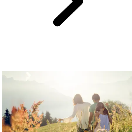
No Club Med, acreditamos que proporcionar a você uma
experiência fácil e sem complicações é a maneira mais segura de
criar ótimas lembranças para a família. Portanto, esqueça a logística,
nós o ajudamos com os melhores serviços e equipamentos práticos.
Desfrute de momentos divertidos em família, veja seus filhos
florescerem e relaxe!