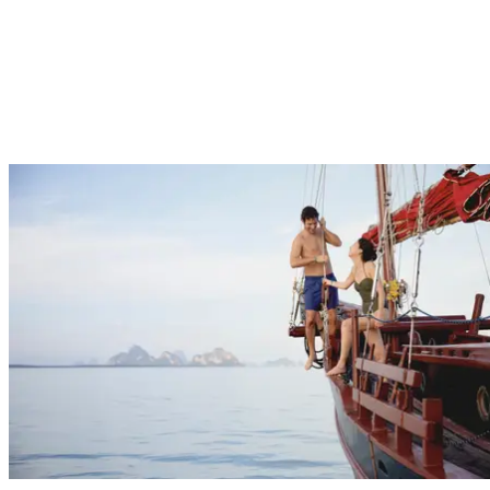
Uma das partes mais difíceis do planejamento de férias,
especialmente se for para toda a família, é escolher atividades que
atendam a todos. No Club Med, temos algo para todos, com
entretenimento noturno, esportes e atividades de iniciantes até
profissionais e clubs para as crianças. Mime-se no spa e desfrute de
um tempo de qualidade a dois, ou sente-se na praia e volte à
natureza para sentir-se recarregado.