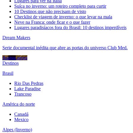
Lugares para ver na Itália
Suíça no inverno: um roteiro completo para curtir
10 Destinos que não precisam de visto
Checklist de viagem de inverno: o que levar na mala
Neve na França: onde ficar e o que fazer
Lugares paradisíacos fora do Brasil: 10 destinos imperdíveis
Dream Makers
Serie documental inédita que abre as portas do universo Club Med.
Assista agora
Destinos
Brasil
Rio Das Pedras
Lake Paradise
Trancoso
América do norte
Canadá
Mexico
Alpes (Inverno)