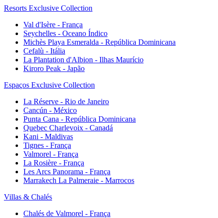
Resorts Exclusive Collection
Val d'Isère - França
Seychelles - Oceano Índico
Michès Playa Esmeralda - República Dominicana
Cefalù - Itália
La Plantation d'Albion - Ilhas Maurício
Kiroro Peak - Japão
Espaços Exclusive Collection
La Réserve - Rio de Janeiro
Cancún - México
Punta Cana - República Dominicana
Quebec Charlevoix - Canadá
Kani - Maldivas
Tignes - França
Valmorel - França
La Rosière - França
Les Arcs Panorama - França
Marrakech La Palmeraie - Marrocos
Villas & Chalés
Chalés de Valmorel - França