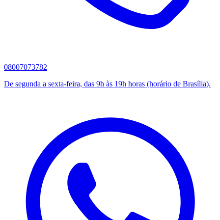
08007073782
De segunda a sexta-feira, das 9h às 19h horas (horário de Brasília).