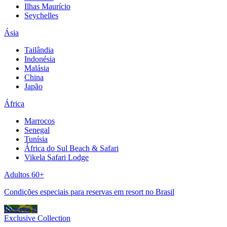
Ilhas Maurício
Seychelles
Ásia
Tailândia
Indonésia
Malásia
China
Japão
África
Marrocos
Senegal
Tunísia
África do Sul Beach & Safari
Vikela Safari Lodge
Adultos 60+
Condições especiais para reservas em resort no Brasil
Reserve já
Exclusive Collection