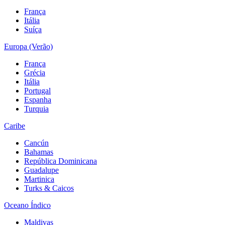
França
Itália
Suíça
Europa (Verão)
França
Grécia
Itália
Portugal
Espanha
Turquia
Caribe
Cancún
Bahamas
República Dominicana
Guadalupe
Martinica
Turks & Caicos
Oceano Índico
Maldivas