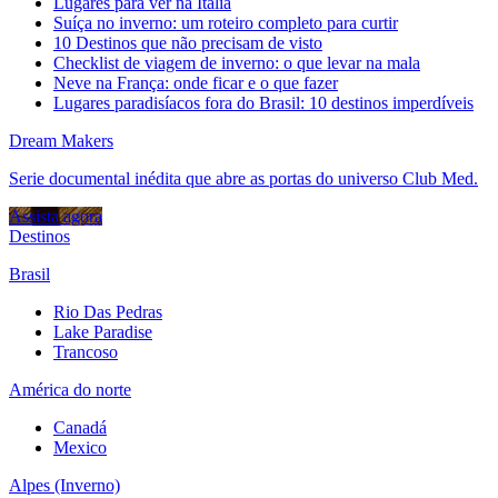
Lugares para ver na Itália
Suíça no inverno: um roteiro completo para curtir
10 Destinos que não precisam de visto
Checklist de viagem de inverno: o que levar na mala
Neve na França: onde ficar e o que fazer
Lugares paradisíacos fora do Brasil: 10 destinos imperdíveis
Dream Makers
Serie documental inédita que abre as portas do universo Club Med.
Assista agora
Destinos
Brasil
Rio Das Pedras
Lake Paradise
Trancoso
América do norte
Canadá
Mexico
Alpes (Inverno)