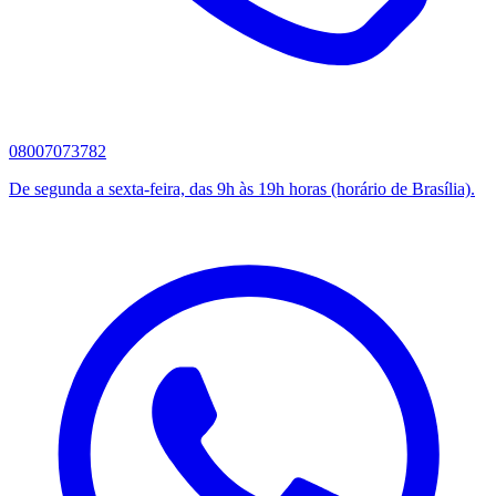
08007073782
De segunda a sexta-feira, das 9h às 19h horas (horário de Brasília).