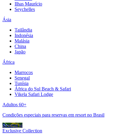
Ilhas Maurício
Seychelles
Ásia
Tailândia
Indonésia
Malásia
China
Japão
África
Marrocos
Senegal
Tunísia
África do Sul Beach & Safari
Vikela Safari Lodge
Adultos 60+
Condições especiais para reservas em resort no Brasil
Reserve já
Exclusive Collection