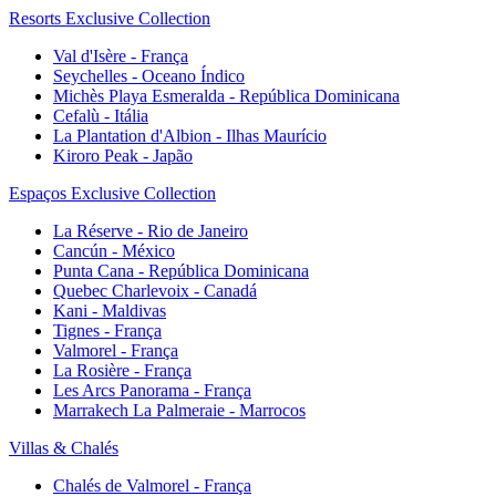
Resorts Exclusive Collection
Val d'Isère - França
Seychelles - Oceano Índico
Michès Playa Esmeralda - República Dominicana
Cefalù - Itália
La Plantation d'Albion - Ilhas Maurício
Kiroro Peak - Japão
Espaços Exclusive Collection
La Réserve - Rio de Janeiro
Cancún - México
Punta Cana - República Dominicana
Quebec Charlevoix - Canadá
Kani - Maldivas
Tignes - França
Valmorel - França
La Rosière - França
Les Arcs Panorama - França
Marrakech La Palmeraie - Marrocos
Villas & Chalés
Chalés de Valmorel - França