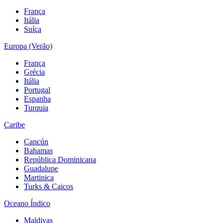
França
Itália
Suíça
Europa (Verão)
França
Grécia
Itália
Portugal
Espanha
Turquia
Caribe
Cancún
Bahamas
República Dominicana
Guadalupe
Martinica
Turks & Caicos
Oceano Índico
Maldivas