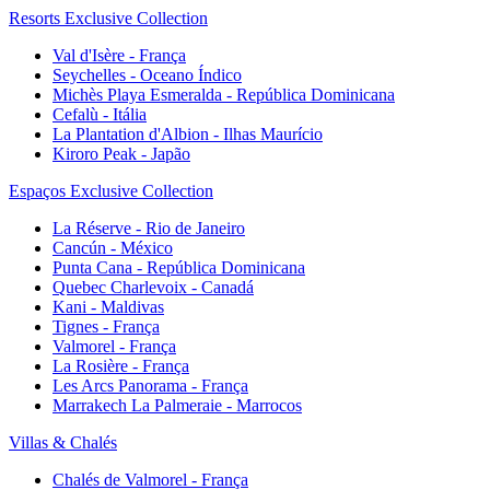
Resorts Exclusive Collection
Val d'Isère - França
Seychelles - Oceano Índico
Michès Playa Esmeralda - República Dominicana
Cefalù - Itália
La Plantation d'Albion - Ilhas Maurício
Kiroro Peak - Japão
Espaços Exclusive Collection
La Réserve - Rio de Janeiro
Cancún - México
Punta Cana - República Dominicana
Quebec Charlevoix - Canadá
Kani - Maldivas
Tignes - França
Valmorel - França
La Rosière - França
Les Arcs Panorama - França
Marrakech La Palmeraie - Marrocos
Villas & Chalés
Chalés de Valmorel - França