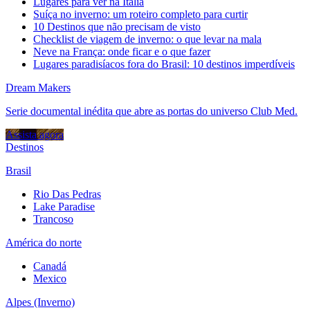
Lugares para ver na Itália
Suíça no inverno: um roteiro completo para curtir
10 Destinos que não precisam de visto
Checklist de viagem de inverno: o que levar na mala
Neve na França: onde ficar e o que fazer
Lugares paradisíacos fora do Brasil: 10 destinos imperdíveis
Dream Makers
Serie documental inédita que abre as portas do universo Club Med.
Assista agora
Destinos
Brasil
Rio Das Pedras
Lake Paradise
Trancoso
América do norte
Canadá
Mexico
Alpes (Inverno)