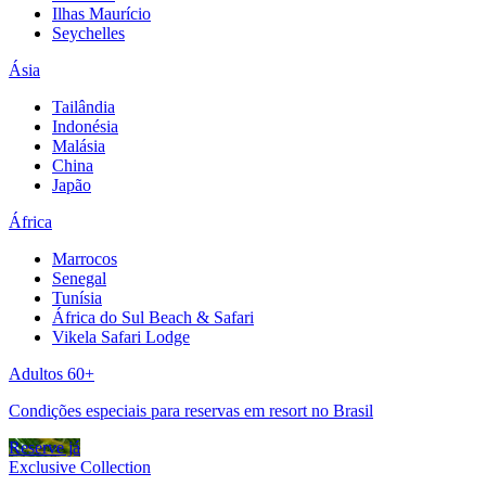
Ilhas Maurício
Seychelles
Ásia
Tailândia
Indonésia
Malásia
China
Japão
África
Marrocos
Senegal
Tunísia
África do Sul Beach & Safari
Vikela Safari Lodge
Adultos 60+
Condições especiais para reservas em resort no Brasil
Reserve já
Exclusive Collection