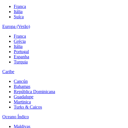
França
Itália
Suíça
Europa (Verão)
França
Grécia
Itália
Portugal
Espanha
Turquia
Caribe
Cancún
Bahamas
República Dominicana
Guadalupe
Martinica
Turks & Caicos
Oceano Índico
Maldivas