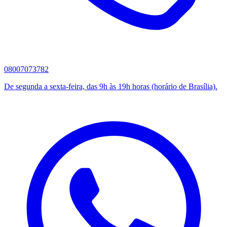
08007073782
De segunda a sexta-feira, das 9h às 19h horas (horário de Brasília).