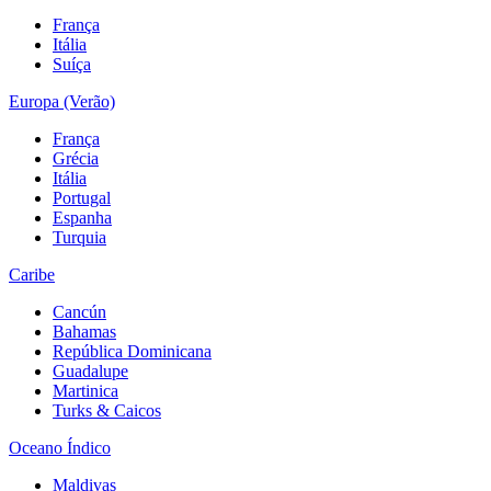
França
Itália
Suíça
Europa (Verão)
França
Grécia
Itália
Portugal
Espanha
Turquia
Caribe
Cancún
Bahamas
República Dominicana
Guadalupe
Martinica
Turks & Caicos
Oceano Índico
Maldivas