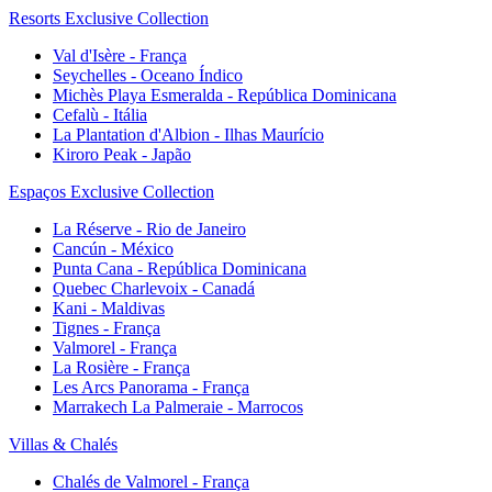
Resorts Exclusive Collection
Val d'Isère - França
Seychelles - Oceano Índico
Michès Playa Esmeralda - República Dominicana
Cefalù - Itália
La Plantation d'Albion - Ilhas Maurício
Kiroro Peak - Japão
Espaços Exclusive Collection
La Réserve - Rio de Janeiro
Cancún - México
Punta Cana - República Dominicana
Quebec Charlevoix - Canadá
Kani - Maldivas
Tignes - França
Valmorel - França
La Rosière - França
Les Arcs Panorama - França
Marrakech La Palmeraie - Marrocos
Villas & Chalés
Chalés de Valmorel - França