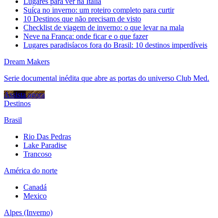
Lugares para ver na Itália
Suíça no inverno: um roteiro completo para curtir
10 Destinos que não precisam de visto
Checklist de viagem de inverno: o que levar na mala
Neve na França: onde ficar e o que fazer
Lugares paradisíacos fora do Brasil: 10 destinos imperdíveis
Dream Makers
Serie documental inédita que abre as portas do universo Club Med.
Assista agora
Destinos
Brasil
Rio Das Pedras
Lake Paradise
Trancoso
América do norte
Canadá
Mexico
Alpes (Inverno)