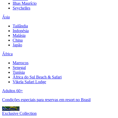
Ilhas Maurício
Seychelles
Ásia
Tailândia
Indonésia
Malásia
China
Japão
África
Marrocos
Senegal
Tunísia
África do Sul Beach & Safari
Vikela Safari Lodge
Adultos 60+
Condições especiais para reservas em resort no Brasil
Reserve já
Exclusive Collection