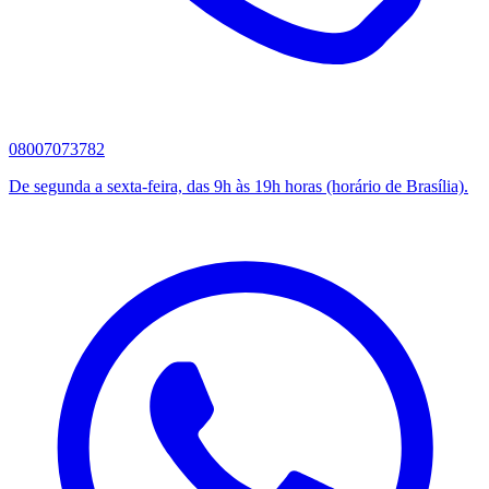
08007073782
De segunda a sexta-feira, das 9h às 19h horas (horário de Brasília).