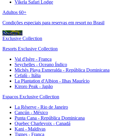
Vikela Safari Lodge
Adultos 60+
Condições especiais para reservas em resort no Brasil
Reserve já
Exclusive Collection
Resorts Exclusive Collection
Val d'Isère - França
Seychelles - Oceano Índico
Michès Playa Esmeralda - República Dominicana
Cefalù - Itália
La Plantation d'Albion - Ilhas Maurício
Kiroro Peak - Japão
Espaços Exclusive Collection
La Réserve - Rio de Janeiro
Cancún - México
Punta Cana - República Dominicana
Quebec Charlevoix - Canadá
Kani - Maldivas
Tignes - França