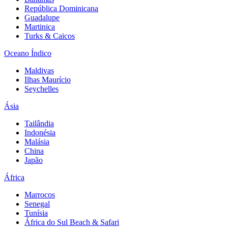
República Dominicana
Guadalupe
Martinica
Turks & Caicos
Oceano Índico
Maldivas
Ilhas Maurício
Seychelles
Ásia
Tailândia
Indonésia
Malásia
China
Japão
África
Marrocos
Senegal
Tunísia
África do Sul Beach & Safari