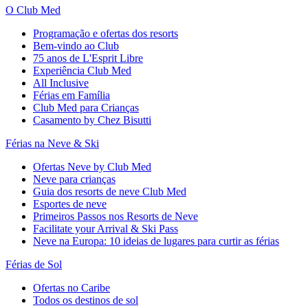
O Club Med
Programação e ofertas dos resorts
Bem-vindo ao Club
75 anos de L'Esprit Libre
Experiência Club Med
All Inclusive
Férias em Família
Club Med para Crianças
Casamento by Chez Bisutti
Férias na Neve & Ski
Ofertas Neve by Club Med
Neve para crianças
Guia dos resorts de neve Club Med
Esportes de neve
Primeiros Passos nos Resorts de Neve
Facilitate your Arrival & Ski Pass
Neve na Europa: 10 ideias de lugares para curtir as férias
Férias de Sol
Ofertas no Caribe
Todos os destinos de sol