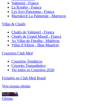
Valmorel - França
La Rosière - França
Les Arcs Panorama - França
Marrakech La Palmeraie - Marrocos
Villas & Chalés
Chalés de Valmorel - França
Chalés de Grand Massif - França
As Villas de Finolhu - Maldivas
Villas d'Albion - Ilhas Maurício
Cruzeiros Club Med
Cruzeiros Temáticos
Cruzeiro Transatântico
Ver todos os Cruzeiros 2026
Feriados no Club Med Brasil
Veja nossas ofertas
Saiba mais
Ofertas