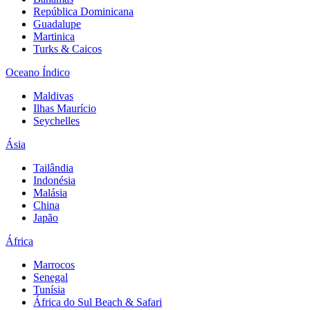
República Dominicana
Guadalupe
Martinica
Turks & Caicos
Oceano Índico
Maldivas
Ilhas Maurício
Seychelles
Ásia
Tailândia
Indonésia
Malásia
China
Japão
África
Marrocos
Senegal
Tunísia
África do Sul Beach & Safari