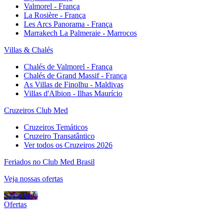
Valmorel - França
La Rosière - França
Les Arcs Panorama - França
Marrakech La Palmeraie - Marrocos
Villas & Chalés
Chalés de Valmorel - França
Chalés de Grand Massif - França
As Villas de Finolhu - Maldivas
Villas d'Albion - Ilhas Maurício
Cruzeiros Club Med
Cruzeiros Temáticos
Cruzeiro Transatântico
Ver todos os Cruzeiros 2026
Feriados no Club Med Brasil
Veja nossas ofertas
Saiba mais
Ofertas