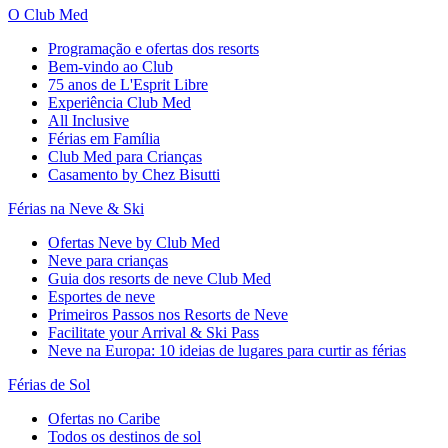
O Club Med
Programação e ofertas dos resorts
Bem-vindo ao Club
75 anos de L'Esprit Libre
Experiência Club Med
All Inclusive
Férias em Família
Club Med para Crianças
Casamento by Chez Bisutti
Férias na Neve & Ski
Ofertas Neve by Club Med
Neve para crianças
Guia dos resorts de neve Club Med
Esportes de neve
Primeiros Passos nos Resorts de Neve
Facilitate your Arrival & Ski Pass
Neve na Europa: 10 ideias de lugares para curtir as férias
Férias de Sol
Ofertas no Caribe
Todos os destinos de sol