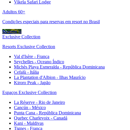
Vikela Safari Lodge
Adultos 60+
Condições especiais para reservas em resort no Brasil
Reserve já
Exclusive Collection
Resorts Exclusive Collection
Val d'Isère - França
Seychelles - Oceano Índico
Michès Playa Esmeralda - República Dominicana
Cefalù - Itália
La Plantation d'Albion - Ilhas Maurício
Kiroro Peak - Japão
Espaços Exclusive Collection
La Réserve - Rio de Janeiro
Cancún - México
Punta Cana - República Dominicana
Quebec Charlevoix - Canadá
Kani - Maldivas
Tignes - França