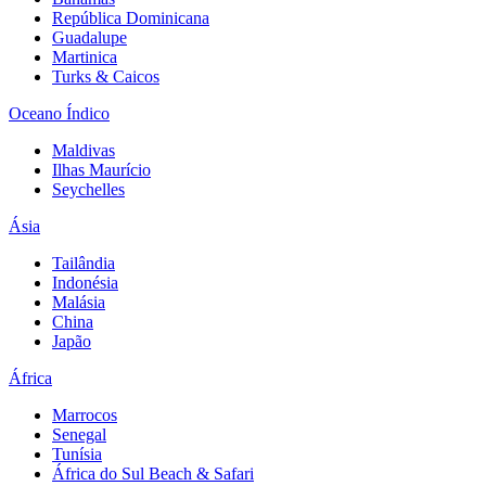
República Dominicana
Guadalupe
Martinica
Turks & Caicos
Oceano Índico
Maldivas
Ilhas Maurício
Seychelles
Ásia
Tailândia
Indonésia
Malásia
China
Japão
África
Marrocos
Senegal
Tunísia
África do Sul Beach & Safari