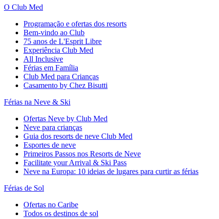
O Club Med
Programação e ofertas dos resorts
Bem-vindo ao Club
75 anos de L'Esprit Libre
Experiência Club Med
All Inclusive
Férias em Família
Club Med para Crianças
Casamento by Chez Bisutti
Férias na Neve & Ski
Ofertas Neve by Club Med
Neve para crianças
Guia dos resorts de neve Club Med
Esportes de neve
Primeiros Passos nos Resorts de Neve
Facilitate your Arrival & Ski Pass
Neve na Europa: 10 ideias de lugares para curtir as férias
Férias de Sol
Ofertas no Caribe
Todos os destinos de sol