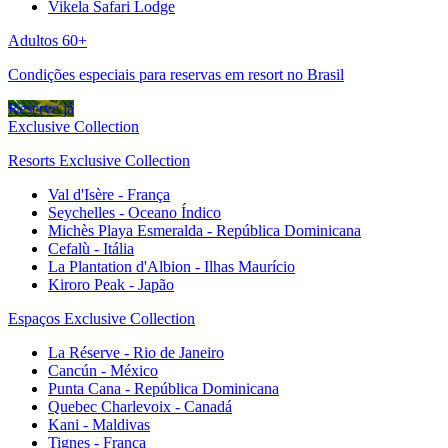
Vikela Safari Lodge
Adultos 60+
Condições especiais para reservas em resort no Brasil
Reserve já
Exclusive Collection
Resorts Exclusive Collection
Val d'Isère - França
Seychelles - Oceano Índico
Michès Playa Esmeralda - República Dominicana
Cefalù - Itália
La Plantation d'Albion - Ilhas Maurício
Kiroro Peak - Japão
Espaços Exclusive Collection
La Réserve - Rio de Janeiro
Cancún - México
Punta Cana - República Dominicana
Quebec Charlevoix - Canadá
Kani - Maldivas
Tignes - França