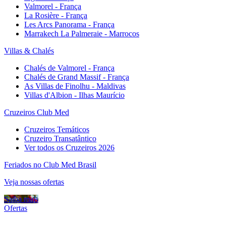
Valmorel - França
La Rosière - França
Les Arcs Panorama - França
Marrakech La Palmeraie - Marrocos
Villas & Chalés
Chalés de Valmorel - França
Chalés de Grand Massif - França
As Villas de Finolhu - Maldivas
Villas d'Albion - Ilhas Maurício
Cruzeiros Club Med
Cruzeiros Temáticos
Cruzeiro Transatântico
Ver todos os Cruzeiros 2026
Feriados no Club Med Brasil
Veja nossas ofertas
Saiba mais
Ofertas