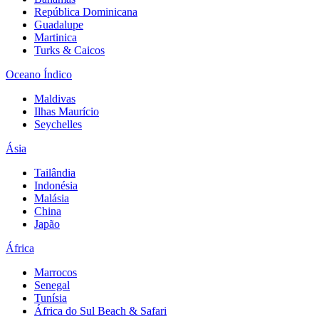
República Dominicana
Guadalupe
Martinica
Turks & Caicos
Oceano Índico
Maldivas
Ilhas Maurício
Seychelles
Ásia
Tailândia
Indonésia
Malásia
China
Japão
África
Marrocos
Senegal
Tunísia
África do Sul Beach & Safari