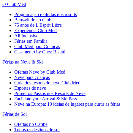
O Club Med
Programação e ofertas dos resorts
Bem-vindo ao Club
75 anos de L'Esprit Libre
Experiência Club Med
All Inclusive
Férias em Família
Club Med para Crianças
Casamento by Chez Bisutti
Férias na Neve & Ski
Ofertas Neve by Club Med
Neve para crianças
Guia dos resorts de neve Club Med
Esportes de neve
Primeiros Passos nos Resorts de Neve
Facilitate your Arrival & Ski Pass
Neve na Europa: 10 ideias de lugares para curtir as férias
Férias de Sol
Ofertas no Caribe
Todos os destinos de sol