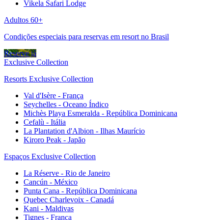
Vikela Safari Lodge
Adultos 60+
Condições especiais para reservas em resort no Brasil
Reserve já
Exclusive Collection
Resorts Exclusive Collection
Val d'Isère - França
Seychelles - Oceano Índico
Michès Playa Esmeralda - República Dominicana
Cefalù - Itália
La Plantation d'Albion - Ilhas Maurício
Kiroro Peak - Japão
Espaços Exclusive Collection
La Réserve - Rio de Janeiro
Cancún - México
Punta Cana - República Dominicana
Quebec Charlevoix - Canadá
Kani - Maldivas
Tignes - França