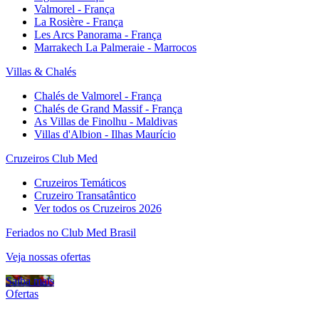
Valmorel - França
La Rosière - França
Les Arcs Panorama - França
Marrakech La Palmeraie - Marrocos
Villas & Chalés
Chalés de Valmorel - França
Chalés de Grand Massif - França
As Villas de Finolhu - Maldivas
Villas d'Albion - Ilhas Maurício
Cruzeiros Club Med
Cruzeiros Temáticos
Cruzeiro Transatântico
Ver todos os Cruzeiros 2026
Feriados no Club Med Brasil
Veja nossas ofertas
Saiba mais
Ofertas