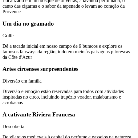
Localizado em um bosque de oliveiras, a lavanda perfumada, o
canto das cigarras e o sabor da tapenade o levam ao coração da
Provence
Um dia no gramado
Golfe
Dê a tacada inicial em nosso campo de 9 buracos e explore os
famosos fairways da região, tudo em meio às paisagens pitorescas
da Côte d'Azur
Artes circenses surpreendentes
Diversão em família
Diversão e emoção estão reservadas para todos com atividades
inspiradas no circo, incluindo trapézio voador, malabarismo e
acrobacias
A cativante Riviera Francesa
Descoberta
De vilarejos medievais à capital do perfume e passeios na natureza