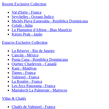
Resorts Exclusive Collection
Val d'Isère - França
Seychelles - Oceano Índico
Michès Playa Esmeralda - República Dominicana
Cefalù - Itália
La Plantation d'Albion - Ilhas Maurício
Kiroro Peak - Japão
Espaços Exclusive Collection
La Réserve - Rio de Janeiro
Cancún - México
Punta Cana - República Dominicana
Quebec Charlevoix - Canadá
Kani - Maldivas
Tignes - França
Valmorel - França
La Rosière - França
Les Arcs Panorama - França
Marrakech La Palmeraie - Marrocos
Villas & Chalés
Chalés de Valmorel - França