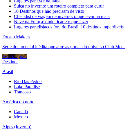
Lugares para ver na Itália
Suíça no inverno: um roteiro completo para curtir
10 Destinos que não precisam de visto
Checklist de viagem de inverno: o que levar na mala
Neve na França: onde ficar e o que fazer
Lugares paradisíacos fora do Brasil: 10 destinos imperdíveis
Dream Makers
Serie documental inédita que abre as portas do universo Club Med.
Assista agora
Destinos
Brasil
Rio Das Pedras
Lake Paradise
Trancoso
América do norte
Canadá
Mexico
Alpes (Inverno)