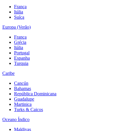
França
Itália
Suíça
Europa (Verão)
França
Grécia
Itália
Portugal
Espanha
Turquia
Caribe
Cancún
Bahamas
República Dominicana
Guadalupe
Martinica
Turks & Caicos
Oceano Índico
Maldivas