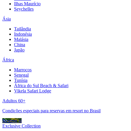
Ilhas Maurício
Seychelles
Ásia
Tailândia
Indonésia
Malásia
China
Japão
África
Marrocos
Senegal
Tunísia
África do Sul Beach & Safari
Vikela Safari Lodge
Adultos 60+
Condições especiais para reservas em resort no Brasil
Reserve já
Exclusive Collection