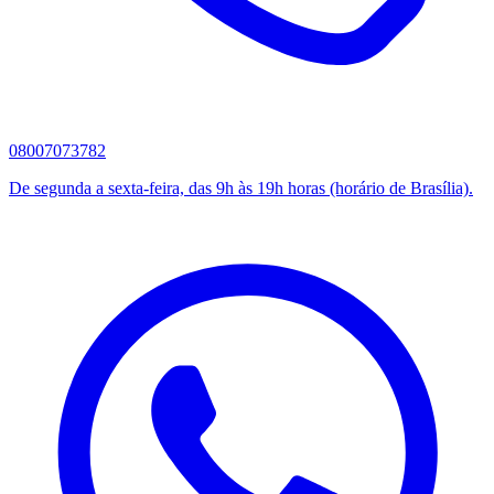
08007073782
De segunda a sexta-feira, das 9h às 19h horas (horário de Brasília).