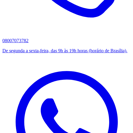
08007073782
De segunda a sexta-feira, das 9h às 19h horas (horário de Brasília).