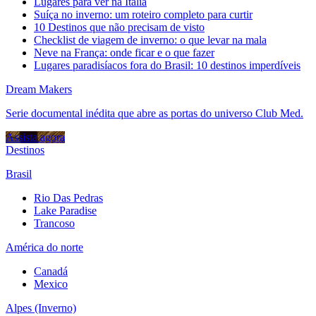
Lugares para ver na Itália
Suíça no inverno: um roteiro completo para curtir
10 Destinos que não precisam de visto
Checklist de viagem de inverno: o que levar na mala
Neve na França: onde ficar e o que fazer
Lugares paradisíacos fora do Brasil: 10 destinos imperdíveis
Dream Makers
Serie documental inédita que abre as portas do universo Club Med.
Assista agora
Destinos
Brasil
Rio Das Pedras
Lake Paradise
Trancoso
América do norte
Canadá
Mexico
Alpes (Inverno)