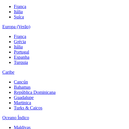
França
Itália
Suíça
Europa (Verão)
França
Grécia
Itália
Portugal
Espanha
Turquia
Caribe
Cancún
Bahamas
República Dominicana
Guadalupe
Martinica
Turks & Caicos
Oceano Índico
Maldivas