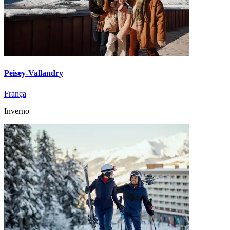
Peisey-Vallandry
França
Inverno