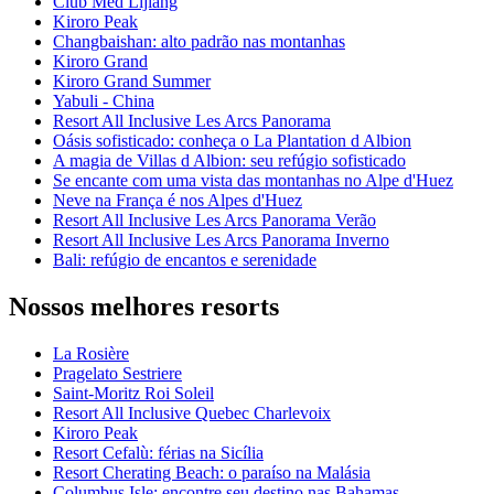
Club Med Lijiang
Kiroro Peak
Changbaishan: alto padrão nas montanhas
Kiroro Grand
Kiroro Grand Summer
Yabuli - China
Resort All Inclusive Les Arcs Panorama
Oásis sofisticado: conheça o La Plantation d Albion
A magia de Villas d Albion: seu refúgio sofisticado
Se encante com uma vista das montanhas no Alpe d'Huez
Neve na França é nos Alpes d'Huez
Resort All Inclusive Les Arcs Panorama Verão
Resort All Inclusive Les Arcs Panorama Inverno
Bali: refúgio de encantos e serenidade
Nossos melhores resorts
La Rosière
Pragelato Sestriere
Saint-Moritz Roi Soleil
Resort All Inclusive Quebec Charlevoix
Kiroro Peak
Resort Cefalù: férias na Sicília
Resort Cherating Beach: o paraíso na Malásia
Columbus Isle: encontre seu destino nas Bahamas