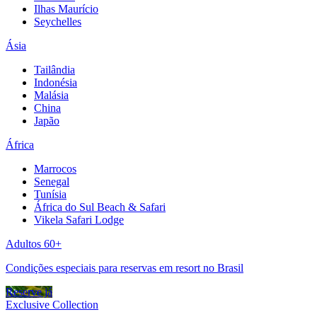
Ilhas Maurício
Seychelles
Ásia
Tailândia
Indonésia
Malásia
China
Japão
África
Marrocos
Senegal
Tunísia
África do Sul Beach & Safari
Vikela Safari Lodge
Adultos 60+
Condições especiais para reservas em resort no Brasil
Reserve já
Exclusive Collection