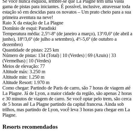
Se você nunca esquiou, lembre-se que La Plagne tem uma vasta
gama de pistas para iniciantes. É possível, inclusive, atravessar toda
estação só em descidas para os novatos – Um prato cheio para a sua
primeira aventura na neve!
Raio X da estação de La Plagne
Domínio de esqui: Paradiski
Temperatura média: 2,5º/-8º (de janeiro a março), 13º/0,6º (de abril a
junho), 18º/3,6º (de julho a setembro), 4º/-5,6º (de outubro a
dezembro)
Quantidade de pistas: 225 km
Número de pistas: 134 (Total) | 10 (Verdes) | 69 (Azuis) | 33
(Vermelhas) | 10 (Verdes)
Meios de elevação: 77
Altitude máx: 3.250 m
Altitude min: 1.250 m
Altitude Resort: 1.970 m
Como chegar: Partindo de Paris de carro, são 7 horas de viagem até
La Plagne. Já de Lyon, a maior cidade da região, são apenas 2 horas
e 30 minutos de viagem de carro. Se você optar pelo trem, são cerca
de 5 horas até La Plagne partindo da capital francesa. Ainda sob
trilhos, mas partindo de Lyon, você leva 3 horas para chegar em La
Plagne.
Resorts recomendados