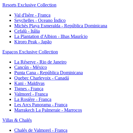
Resorts Exclusive Collection
Val d'Isère - França
Seychelles - Oceano Índico
Michès Playa Esmeralda - República Dominicana
Cefalù - Itália
La Plantation d'Albion - Ilhas Maurício
Kiroro Peak - Japão
Espaços Exclusive Collection
La Réserve - Rio de Janeiro
Cancún - México
Punta Cana - República Dominicana
Quebec Charlevoix - Canadá
Kani - Maldivas
Tignes - França
Valmorel - França
La Rosière - França
Les Arcs Panorama - França
Marrakech La Palmeraie - Marrocos
Villas & Chalés
Chalés de Valmorel - França