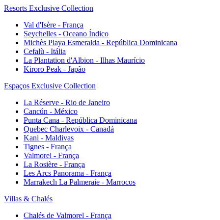
Resorts Exclusive Collection
Val d'Isère - França
Seychelles - Oceano Índico
Michès Playa Esmeralda - República Dominicana
Cefalù - Itália
La Plantation d'Albion - Ilhas Maurício
Kiroro Peak - Japão
Espaços Exclusive Collection
La Réserve - Rio de Janeiro
Cancún - México
Punta Cana - República Dominicana
Quebec Charlevoix - Canadá
Kani - Maldivas
Tignes - França
Valmorel - França
La Rosière - França
Les Arcs Panorama - França
Marrakech La Palmeraie - Marrocos
Villas & Chalés
Chalés de Valmorel - França