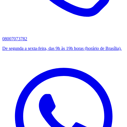
08007073782
De segunda a sexta-feira, das 9h às 19h horas (horário de Brasília).