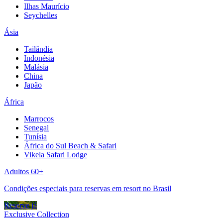
Ilhas Maurício
Seychelles
Ásia
Tailândia
Indonésia
Malásia
China
Japão
África
Marrocos
Senegal
Tunísia
África do Sul Beach & Safari
Vikela Safari Lodge
Adultos 60+
Condições especiais para reservas em resort no Brasil
Reserve já
Exclusive Collection