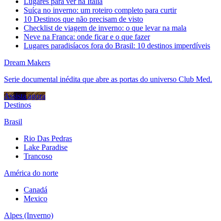
Lugares para ver na Itália
Suíça no inverno: um roteiro completo para curtir
10 Destinos que não precisam de visto
Checklist de viagem de inverno: o que levar na mala
Neve na França: onde ficar e o que fazer
Lugares paradisíacos fora do Brasil: 10 destinos imperdíveis
Dream Makers
Serie documental inédita que abre as portas do universo Club Med.
Assista agora
Destinos
Brasil
Rio Das Pedras
Lake Paradise
Trancoso
América do norte
Canadá
Mexico
Alpes (Inverno)