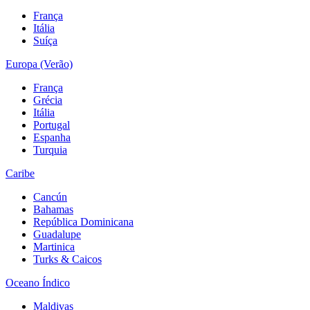
França
Itália
Suíça
Europa (Verão)
França
Grécia
Itália
Portugal
Espanha
Turquia
Caribe
Cancún
Bahamas
República Dominicana
Guadalupe
Martinica
Turks & Caicos
Oceano Índico
Maldivas