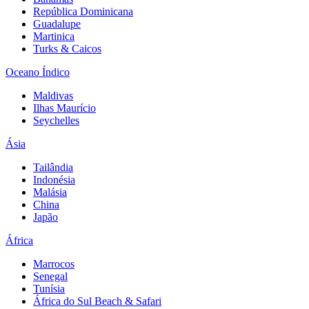
República Dominicana
Guadalupe
Martinica
Turks & Caicos
Oceano Índico
Maldivas
Ilhas Maurício
Seychelles
Ásia
Tailândia
Indonésia
Malásia
China
Japão
África
Marrocos
Senegal
Tunísia
África do Sul Beach & Safari