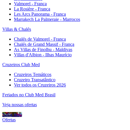
Valmorel - França
La Rosière - França
Les Arcs Panorama - França
Marrakech La Palmeraie - Marrocos
Villas & Chalés
Chalés de Valmorel - França
Chalés de Grand Massif - França
As Villas de Finolhu - Maldivas
Villas d'Albion - Ilhas Maurício
Cruzeiros Club Med
Cruzeiros Temáticos
Cruzeiro Transatântico
Ver todos os Cruzeiros 2026
Feriados no Club Med Brasil
Veja nossas ofertas
Saiba mais
Ofertas