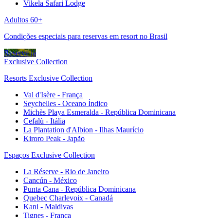
Vikela Safari Lodge
Adultos 60+
Condições especiais para reservas em resort no Brasil
Reserve já
Exclusive Collection
Resorts Exclusive Collection
Val d'Isère - França
Seychelles - Oceano Índico
Michès Playa Esmeralda - República Dominicana
Cefalù - Itália
La Plantation d'Albion - Ilhas Maurício
Kiroro Peak - Japão
Espaços Exclusive Collection
La Réserve - Rio de Janeiro
Cancún - México
Punta Cana - República Dominicana
Quebec Charlevoix - Canadá
Kani - Maldivas
Tignes - França