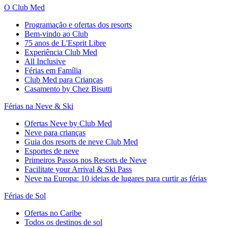
O Club Med
Programação e ofertas dos resorts
Bem-vindo ao Club
75 anos de L'Esprit Libre
Experiência Club Med
All Inclusive
Férias em Família
Club Med para Crianças
Casamento by Chez Bisutti
Férias na Neve & Ski
Ofertas Neve by Club Med
Neve para crianças
Guia dos resorts de neve Club Med
Esportes de neve
Primeiros Passos nos Resorts de Neve
Facilitate your Arrival & Ski Pass
Neve na Europa: 10 ideias de lugares para curtir as férias
Férias de Sol
Ofertas no Caribe
Todos os destinos de sol