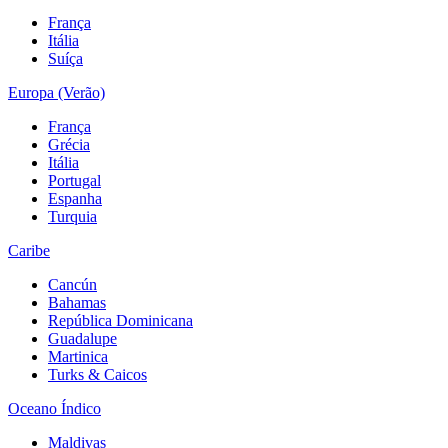
França
Itália
Suíça
Europa (Verão)
França
Grécia
Itália
Portugal
Espanha
Turquia
Caribe
Cancún
Bahamas
República Dominicana
Guadalupe
Martinica
Turks & Caicos
Oceano Índico
Maldivas