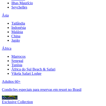
Ilhas Maurício
Seychelles
Ásia
Tailândia
Indonésia
Malásia
China
Japão
África
Marrocos
Senegal
Tunísia
África do Sul Beach & Safari
Vikela Safari Lodge
Adultos 60+
Condições especiais para reservas em resort no Brasil
Reserve já
Exclusive Collection