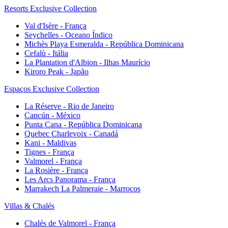
Resorts Exclusive Collection
Val d'Isère - França
Seychelles - Oceano Índico
Michès Playa Esmeralda - República Dominicana
Cefalù - Itália
La Plantation d'Albion - Ilhas Maurício
Kiroro Peak - Japão
Espaços Exclusive Collection
La Réserve - Rio de Janeiro
Cancún - México
Punta Cana - República Dominicana
Quebec Charlevoix - Canadá
Kani - Maldivas
Tignes - França
Valmorel - França
La Rosière - França
Les Arcs Panorama - França
Marrakech La Palmeraie - Marrocos
Villas & Chalés
Chalés de Valmorel - França