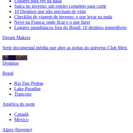
Lugares para ver na Itália
Suíça no inverno: um roteiro completo para curtir
10 Destinos que não precisam de visto
Checklist de viagem de inverno: o que levar na mala
Neve na França: onde ficar e o que fazer
Lugares paradisíacos fora do Brasil: 10 destinos imperdíveis
Dream Makers
Serie documental inédita que abre as portas do universo Club Med.
Assista agora
Destinos
Brasil
Rio Das Pedras
Lake Paradise
Trancoso
América do norte
Canadá
Mexico
Alpes (Inverno)