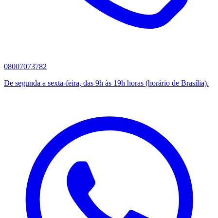
08007073782
De segunda a sexta-feira, das 9h às 19h horas (horário de Brasília).