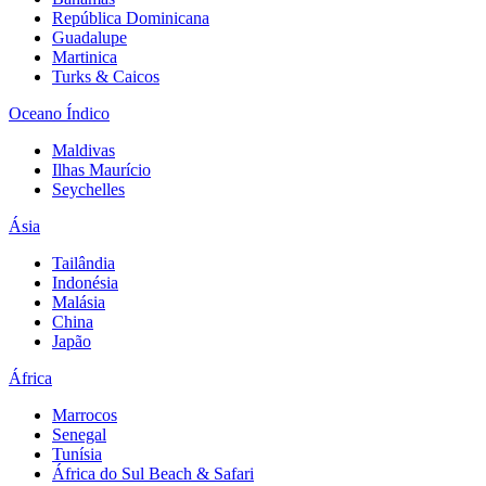
República Dominicana
Guadalupe
Martinica
Turks & Caicos
Oceano Índico
Maldivas
Ilhas Maurício
Seychelles
Ásia
Tailândia
Indonésia
Malásia
China
Japão
África
Marrocos
Senegal
Tunísia
África do Sul Beach & Safari