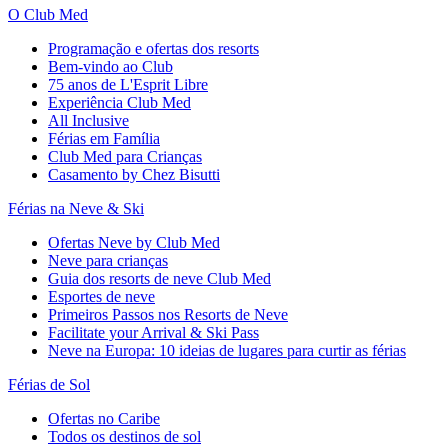
O Club Med
Programação e ofertas dos resorts
Bem-vindo ao Club
75 anos de L'Esprit Libre
Experiência Club Med
All Inclusive
Férias em Família
Club Med para Crianças
Casamento by Chez Bisutti
Férias na Neve & Ski
Ofertas Neve by Club Med
Neve para crianças
Guia dos resorts de neve Club Med
Esportes de neve
Primeiros Passos nos Resorts de Neve
Facilitate your Arrival & Ski Pass
Neve na Europa: 10 ideias de lugares para curtir as férias
Férias de Sol
Ofertas no Caribe
Todos os destinos de sol