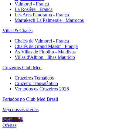
Valmorel - França
La Rosière - França
Les Arcs Panorama - França
Marrakech La Palmeraie - Marrocos
Villas & Chalés
Chalés de Valmorel - França
Chalés de Grand Massif - França
As Villas de Finolhu - Maldivas
Villas d'Albion - Ilhas Maurício
Cruzeiros Club Med
Cruzeiros Temáticos
Cruzeiro Transatântico
Ver todos os Cruzeiros 2026
Feriados no Club Med Brasil
Veja nossas ofertas
Saiba mais
Ofertas