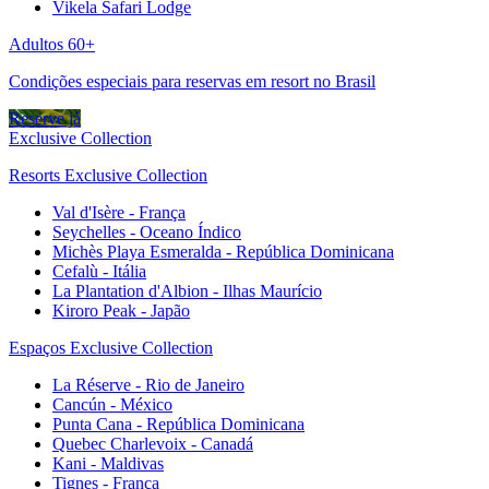
Vikela Safari Lodge
Adultos 60+
Condições especiais para reservas em resort no Brasil
Reserve já
Exclusive Collection
Resorts Exclusive Collection
Val d'Isère - França
Seychelles - Oceano Índico
Michès Playa Esmeralda - República Dominicana
Cefalù - Itália
La Plantation d'Albion - Ilhas Maurício
Kiroro Peak - Japão
Espaços Exclusive Collection
La Réserve - Rio de Janeiro
Cancún - México
Punta Cana - República Dominicana
Quebec Charlevoix - Canadá
Kani - Maldivas
Tignes - França