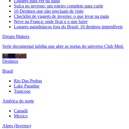
Lugares para ver na Itália
Suíça no inverno: um roteiro completo para curtir
10 Destinos que não precisam de visto
Checklist de viagem de inverno: o que levar na mala
Neve na França: onde ficar e o que fazer
Lugares paradisíacos fora do Brasil: 10 destinos imperdíveis
Dream Makers
Serie documental inédita que abre as portas do universo Club Med.
Assista agora
Destinos
Brasil
Rio Das Pedras
Lake Paradise
Trancoso
América do norte
Canadá
Mexico
Alpes (Inverno)