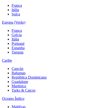
França
Itália
Suíça
Europa (Verão)
França
Grécia
Itália
Portugal
Espanha
Turquia
Caribe
Cancún
Bahamas
República Dominicana
Guadalupe
Martinica
Turks & Caicos
Oceano Índico
Maldivas