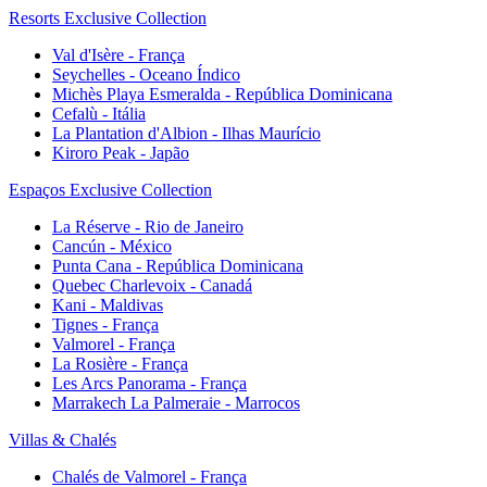
Resorts Exclusive Collection
Val d'Isère - França
Seychelles - Oceano Índico
Michès Playa Esmeralda - República Dominicana
Cefalù - Itália
La Plantation d'Albion - Ilhas Maurício
Kiroro Peak - Japão
Espaços Exclusive Collection
La Réserve - Rio de Janeiro
Cancún - México
Punta Cana - República Dominicana
Quebec Charlevoix - Canadá
Kani - Maldivas
Tignes - França
Valmorel - França
La Rosière - França
Les Arcs Panorama - França
Marrakech La Palmeraie - Marrocos
Villas & Chalés
Chalés de Valmorel - França