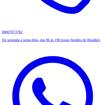
08007073782
De segunda a sexta-feira, das 9h às 19h horas (horário de Brasília).