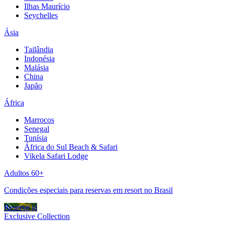
Ilhas Maurício
Seychelles
Ásia
Tailândia
Indonésia
Malásia
China
Japão
África
Marrocos
Senegal
Tunísia
África do Sul Beach & Safari
Vikela Safari Lodge
Adultos 60+
Condições especiais para reservas em resort no Brasil
Reserve já
Exclusive Collection