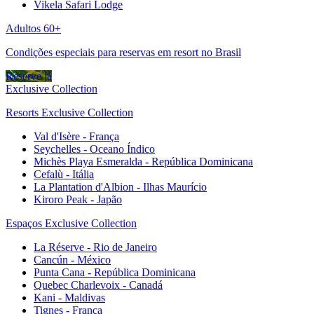
Vikela Safari Lodge
Adultos 60+
Condições especiais para reservas em resort no Brasil
Reserve já
Exclusive Collection
Resorts Exclusive Collection
Val d'Isère - França
Seychelles - Oceano Índico
Michès Playa Esmeralda - República Dominicana
Cefalù - Itália
La Plantation d'Albion - Ilhas Maurício
Kiroro Peak - Japão
Espaços Exclusive Collection
La Réserve - Rio de Janeiro
Cancún - México
Punta Cana - República Dominicana
Quebec Charlevoix - Canadá
Kani - Maldivas
Tignes - França