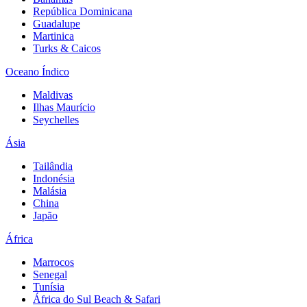
República Dominicana
Guadalupe
Martinica
Turks & Caicos
Oceano Índico
Maldivas
Ilhas Maurício
Seychelles
Ásia
Tailândia
Indonésia
Malásia
China
Japão
África
Marrocos
Senegal
Tunísia
África do Sul Beach & Safari