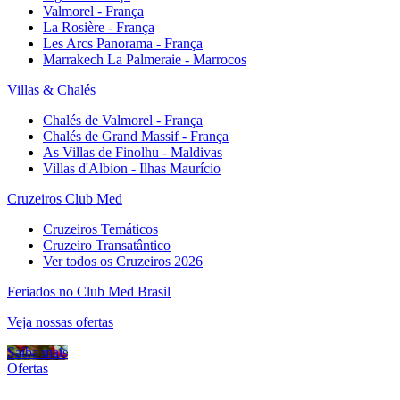
Valmorel - França
La Rosière - França
Les Arcs Panorama - França
Marrakech La Palmeraie - Marrocos
Villas & Chalés
Chalés de Valmorel - França
Chalés de Grand Massif - França
As Villas de Finolhu - Maldivas
Villas d'Albion - Ilhas Maurício
Cruzeiros Club Med
Cruzeiros Temáticos
Cruzeiro Transatântico
Ver todos os Cruzeiros 2026
Feriados no Club Med Brasil
Veja nossas ofertas
Saiba mais
Ofertas