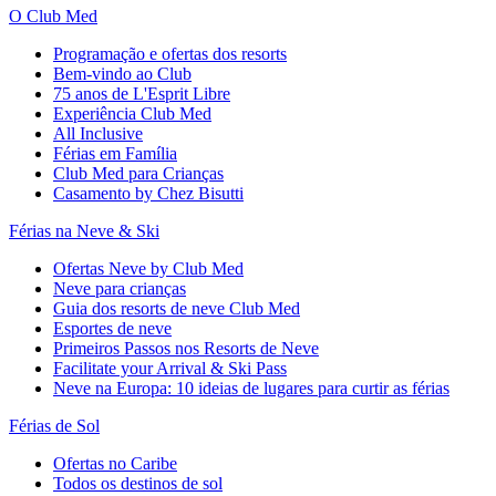
O Club Med
Programação e ofertas dos resorts
Bem-vindo ao Club
75 anos de L'Esprit Libre
Experiência Club Med
All Inclusive
Férias em Família
Club Med para Crianças
Casamento by Chez Bisutti
Férias na Neve & Ski
Ofertas Neve by Club Med
Neve para crianças
Guia dos resorts de neve Club Med
Esportes de neve
Primeiros Passos nos Resorts de Neve
Facilitate your Arrival & Ski Pass
Neve na Europa: 10 ideias de lugares para curtir as férias
Férias de Sol
Ofertas no Caribe
Todos os destinos de sol