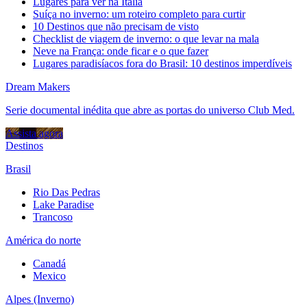
Lugares para ver na Itália
Suíça no inverno: um roteiro completo para curtir
10 Destinos que não precisam de visto
Checklist de viagem de inverno: o que levar na mala
Neve na França: onde ficar e o que fazer
Lugares paradisíacos fora do Brasil: 10 destinos imperdíveis
Dream Makers
Serie documental inédita que abre as portas do universo Club Med.
Assista agora
Destinos
Brasil
Rio Das Pedras
Lake Paradise
Trancoso
América do norte
Canadá
Mexico
Alpes (Inverno)