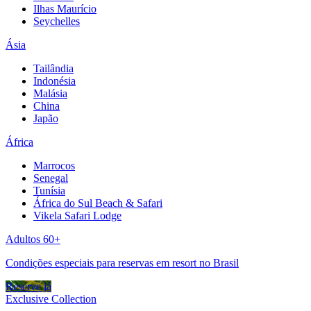
Ilhas Maurício
Seychelles
Ásia
Tailândia
Indonésia
Malásia
China
Japão
África
Marrocos
Senegal
Tunísia
África do Sul Beach & Safari
Vikela Safari Lodge
Adultos 60+
Condições especiais para reservas em resort no Brasil
Reserve já
Exclusive Collection