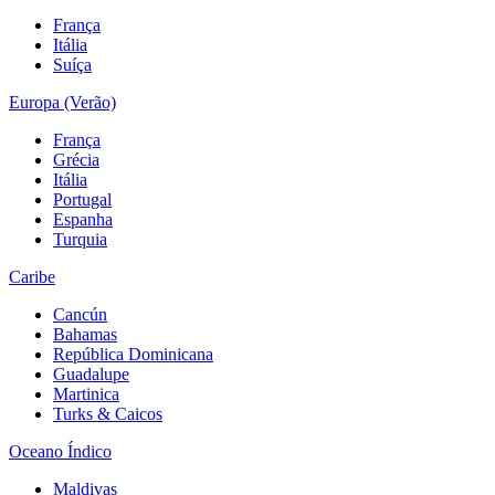
França
Itália
Suíça
Europa (Verão)
França
Grécia
Itália
Portugal
Espanha
Turquia
Caribe
Cancún
Bahamas
República Dominicana
Guadalupe
Martinica
Turks & Caicos
Oceano Índico
Maldivas