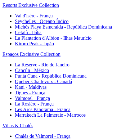
Resorts Exclusive Collection
Val d'Isère - França
Seychelles - Oceano Índico
Michès Playa Esmeralda - República Dominicana
Cefalù - Itália
La Plantation d'Albion - Ilhas Maurício
Kiroro Peak - Japão
Espaços Exclusive Collection
La Réserve - Rio de Janeiro
Cancún - México
Punta Cana - República Dominicana
Quebec Charlevoix - Canadá
Kani - Maldivas
Tignes - França
Valmorel - França
La Rosière - França
Les Arcs Panorama - França
Marrakech La Palmeraie - Marrocos
Villas & Chalés
Chalés de Valmorel - França