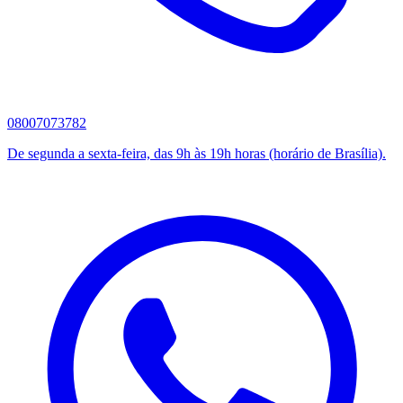
08007073782
De segunda a sexta-feira, das 9h às 19h horas (horário de Brasília).