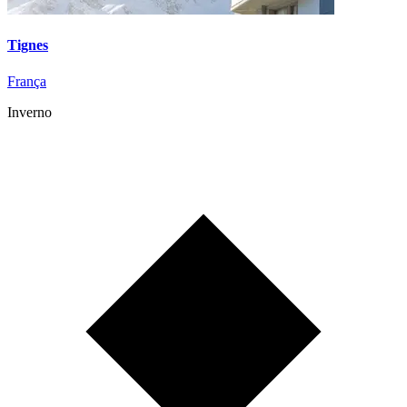
Tignes
França
Inverno