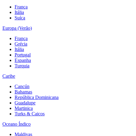
França
Itália
Suíça
Europa (Verão)
França
Grécia
Itália
Portugal
Espanha
Turquia
Caribe
Cancún
Bahamas
República Dominicana
Guadalupe
Martinica
Turks & Caicos
Oceano Índico
Maldivas