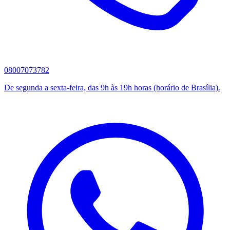
08007073782
De segunda a sexta-feira, das 9h às 19h horas (horário de Brasília).