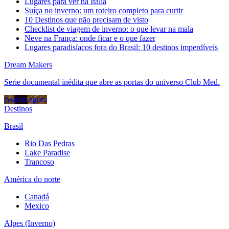
Lugares para ver na Itália
Suíça no inverno: um roteiro completo para curtir
10 Destinos que não precisam de visto
Checklist de viagem de inverno: o que levar na mala
Neve na França: onde ficar e o que fazer
Lugares paradisíacos fora do Brasil: 10 destinos imperdíveis
Dream Makers
Serie documental inédita que abre as portas do universo Club Med.
Assista agora
Destinos
Brasil
Rio Das Pedras
Lake Paradise
Trancoso
América do norte
Canadá
Mexico
Alpes (Inverno)