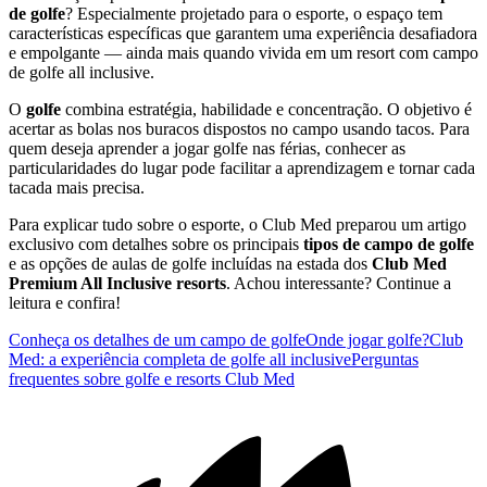
de golfe
? Especialmente projetado para o esporte, o espaço tem
características específicas que garantem uma experiência desafiadora
e empolgante — ainda mais quando vivida em um resort com campo
de golfe all inclusive.
O
golfe
combina estratégia, habilidade e concentração. O objetivo é
acertar as bolas nos buracos dispostos no campo usando tacos. Para
quem deseja aprender a jogar golfe nas férias, conhecer as
particularidades do lugar pode facilitar a aprendizagem e tornar cada
tacada mais precisa.
Para explicar tudo sobre o esporte, o Club Med preparou um artigo
exclusivo com detalhes sobre os principais
tipos de campo de golfe
e as opções de aulas de golfe incluídas na estada dos
Club Med
Premium All Inclusive resorts
. Achou interessante? Continue a
leitura e confira!
Conheça os detalhes de um campo de golfe
Onde jogar golfe?
Club
Med: a experiência completa de golfe all inclusive
Perguntas
frequentes sobre golfe e resorts Club Med