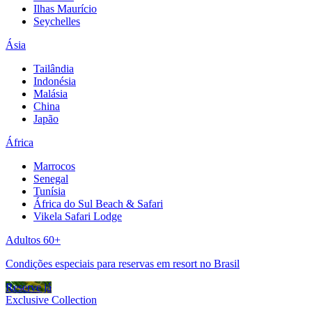
Ilhas Maurício
Seychelles
Ásia
Tailândia
Indonésia
Malásia
China
Japão
África
Marrocos
Senegal
Tunísia
África do Sul Beach & Safari
Vikela Safari Lodge
Adultos 60+
Condições especiais para reservas em resort no Brasil
Reserve já
Exclusive Collection