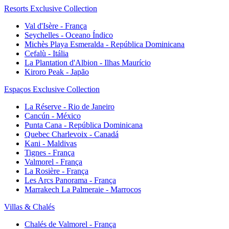
Resorts Exclusive Collection
Val d'Isère - França
Seychelles - Oceano Índico
Michès Playa Esmeralda - República Dominicana
Cefalù - Itália
La Plantation d'Albion - Ilhas Maurício
Kiroro Peak - Japão
Espaços Exclusive Collection
La Réserve - Rio de Janeiro
Cancún - México
Punta Cana - República Dominicana
Quebec Charlevoix - Canadá
Kani - Maldivas
Tignes - França
Valmorel - França
La Rosière - França
Les Arcs Panorama - França
Marrakech La Palmeraie - Marrocos
Villas & Chalés
Chalés de Valmorel - França