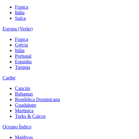
França
Itália
Suíça
Europa (Verão)
França
Grécia
Itália
Portugal
Espanha
Turquia
Caribe
Cancún
Bahamas
República Dominicana
Guadalupe
Martinica
Turks & Caicos
Oceano Índico
Maldivas