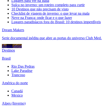
Lugares para ver na Itália
Suíça no inverno: um roteiro completo para curtir
10 Destinos que não precisam de visto
Checklist de viagem de inverno: o que levar na mala
Neve na França: onde ficar e o que fazer
Lugares paradisíacos fora do Brasil: 10 destinos imperdíveis
Dream Makers
Serie documental inédita que abre as portas do universo Club Med.
Assista agora
Destinos
Brasil
Rio Das Pedras
Lake Paradise
Trancoso
América do norte
Canadá
Mexico
Alpes (Inverno)