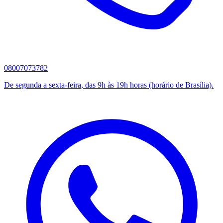
08007073782
De segunda a sexta-feira, das 9h às 19h horas (horário de Brasília).