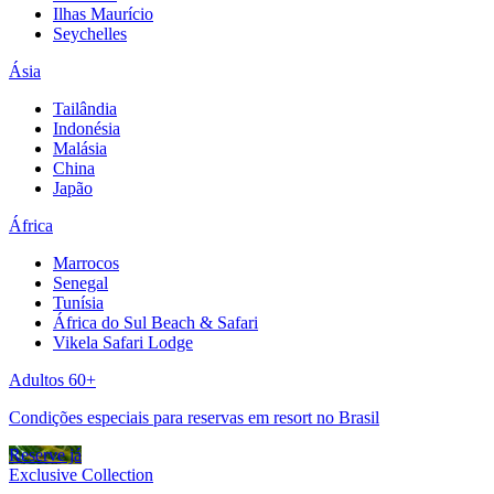
Ilhas Maurício
Seychelles
Ásia
Tailândia
Indonésia
Malásia
China
Japão
África
Marrocos
Senegal
Tunísia
África do Sul Beach & Safari
Vikela Safari Lodge
Adultos 60+
Condições especiais para reservas em resort no Brasil
Reserve já
Exclusive Collection