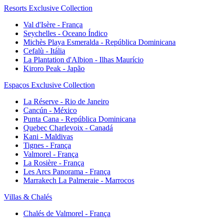
Resorts Exclusive Collection
Val d'Isère - França
Seychelles - Oceano Índico
Michès Playa Esmeralda - República Dominicana
Cefalù - Itália
La Plantation d'Albion - Ilhas Maurício
Kiroro Peak - Japão
Espaços Exclusive Collection
La Réserve - Rio de Janeiro
Cancún - México
Punta Cana - República Dominicana
Quebec Charlevoix - Canadá
Kani - Maldivas
Tignes - França
Valmorel - França
La Rosière - França
Les Arcs Panorama - França
Marrakech La Palmeraie - Marrocos
Villas & Chalés
Chalés de Valmorel - França