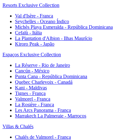
Resorts Exclusive Collection
Val d'Isère - França
Seychelles - Oceano Índico
Michès Playa Esmeralda - República Dominicana
Cefalù - Itália
La Plantation d'Albion - Ilhas Maurício
Kiroro Peak - Japão
Espaços Exclusive Collection
La Réserve - Rio de Janeiro
Cancún - México
Punta Cana - República Dominicana
Quebec Charlevoix - Canadá
Kani - Maldivas
Tignes - França
Valmorel - França
La Rosière - França
Les Arcs Panorama - França
Marrakech La Palmeraie - Marrocos
Villas & Chalés
Chalés de Valmorel - França