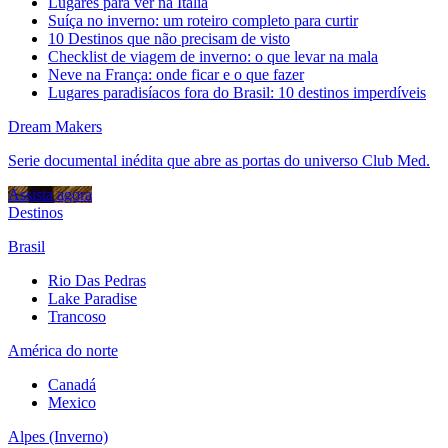
Lugares para ver na Itália
Suíça no inverno: um roteiro completo para curtir
10 Destinos que não precisam de visto
Checklist de viagem de inverno: o que levar na mala
Neve na França: onde ficar e o que fazer
Lugares paradisíacos fora do Brasil: 10 destinos imperdíveis
Dream Makers
Serie documental inédita que abre as portas do universo Club Med.
Assista agora
Destinos
Brasil
Rio Das Pedras
Lake Paradise
Trancoso
América do norte
Canadá
Mexico
Alpes (Inverno)