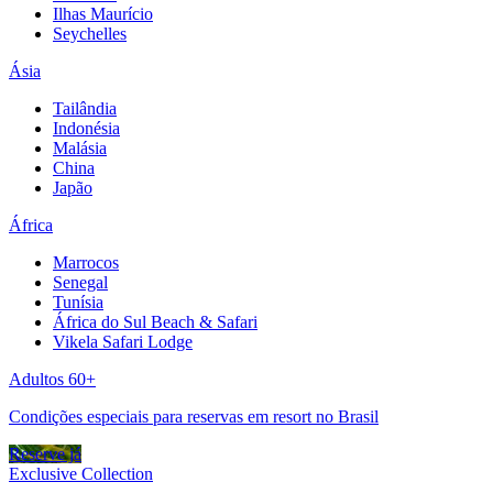
Ilhas Maurício
Seychelles
Ásia
Tailândia
Indonésia
Malásia
China
Japão
África
Marrocos
Senegal
Tunísia
África do Sul Beach & Safari
Vikela Safari Lodge
Adultos 60+
Condições especiais para reservas em resort no Brasil
Reserve já
Exclusive Collection