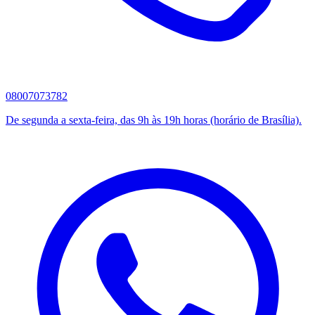
08007073782
De segunda a sexta-feira, das 9h às 19h horas (horário de Brasília).