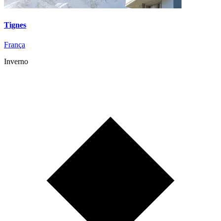
Tignes
França
Inverno