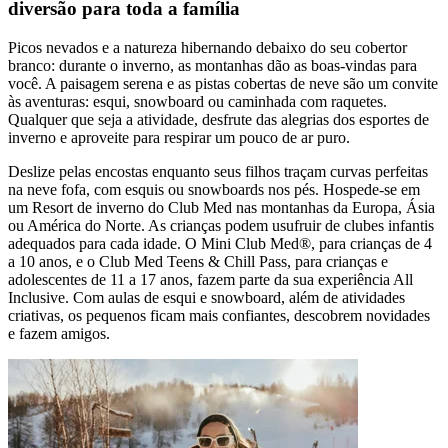
diversão para toda a família
Picos nevados e a natureza hibernando debaixo do seu cobertor
branco: durante o inverno, as montanhas dão as boas-vindas para
você. A paisagem serena e as pistas cobertas de neve são um convite
às aventuras: esqui, snowboard ou caminhada com raquetes.
Qualquer que seja a atividade, desfrute das alegrias dos esportes de
inverno e aproveite para respirar um pouco de ar puro.
Deslize pelas encostas enquanto seus filhos traçam curvas perfeitas
na neve fofa, com esquis ou snowboards nos pés. Hospede-se em
um Resort de inverno do Club Med nas montanhas da Europa, Ásia
ou América do Norte. As crianças podem usufruir de clubes infantis
adequados para cada idade. O Mini Club Med®, para crianças de 4
a 10 anos, e o Club Med Teens & Chill Pass, para crianças e
adolescentes de 11 a 17 anos, fazem parte da sua experiência All
Inclusive. Com aulas de esqui e snowboard, além de atividades
criativas, os pequenos ficam mais confiantes, descobrem novidades
e fazem amigos.