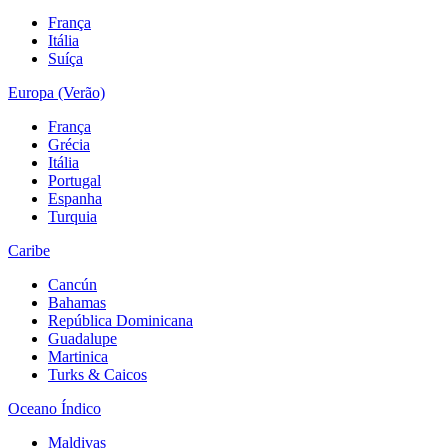
França
Itália
Suíça
Europa (Verão)
França
Grécia
Itália
Portugal
Espanha
Turquia
Caribe
Cancún
Bahamas
República Dominicana
Guadalupe
Martinica
Turks & Caicos
Oceano Índico
Maldivas