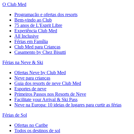
O Club Med
Programação e ofertas dos resorts
Bem-vindo ao Club
75 anos de L'Esprit Libre
Experiência Club Med
All Inclusive
Férias em Família
Club Med para Crianças
Casamento by Chez Bisutti
Férias na Neve & Ski
Ofertas Neve by Club Med
Neve para crianças
Guia dos resorts de neve Club Med
Esportes de neve
Primeiros Passos nos Resorts de Neve
Facilitate your Arrival & Ski Pass
Neve na Europa: 10 ideias de lugares para curtir as férias
Férias de Sol
Ofertas no Caribe
Todos os destinos de sol