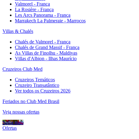
Valmorel - França
La Rosière - França
Les Arcs Panorama - França
Marrakech La Palmeraie - Marrocos
Villas & Chalés
Chalés de Valmorel - França
Chalés de Grand Massif - França
As Villas de Finolhu - Maldivas
Villas d'Albion - Ilhas Maurício
Cruzeiros Club Med
Cruzeiros Temáticos
Cruzeiro Transatântico
Ver todos os Cruzeiros 2026
Feriados no Club Med Brasil
Veja nossas ofertas
Saiba mais
Ofertas