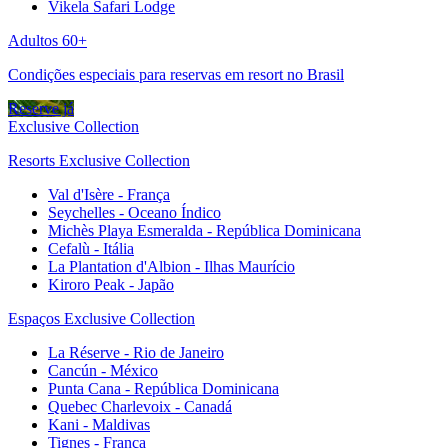
Vikela Safari Lodge
Adultos 60+
Condições especiais para reservas em resort no Brasil
Reserve já
Exclusive Collection
Resorts Exclusive Collection
Val d'Isère - França
Seychelles - Oceano Índico
Michès Playa Esmeralda - República Dominicana
Cefalù - Itália
La Plantation d'Albion - Ilhas Maurício
Kiroro Peak - Japão
Espaços Exclusive Collection
La Réserve - Rio de Janeiro
Cancún - México
Punta Cana - República Dominicana
Quebec Charlevoix - Canadá
Kani - Maldivas
Tignes - França