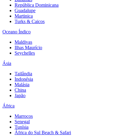
República Dominicana
Guadalupe
Martinica
Turks & Caicos
Oceano Índico
Maldivas
Ilhas Maurício
Seychelles
Ásia
Tailândia
Indonésia
Malásia
China
Japão
África
Marrocos
Senegal
Tunísia
África do Sul Beach & Safari