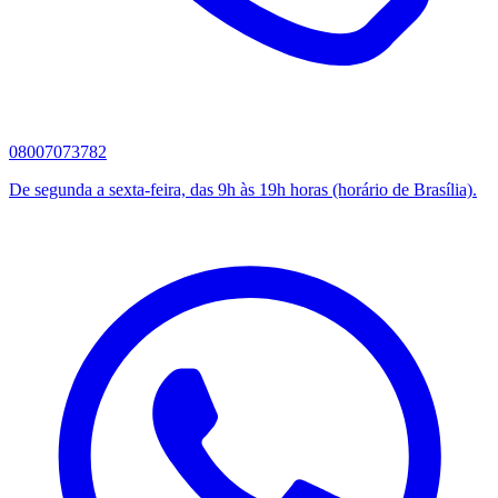
08007073782
De segunda a sexta-feira, das 9h às 19h horas (horário de Brasília).