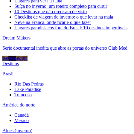
Lugares para ver na Itália
Suíça no inverno: um roteiro completo para curtir
10 Destinos que não precisam de visto
Checklist de viagem de inverno: o que levar na mala
Neve na França: onde ficar e o que fazer
Lugares paradisíacos fora do Brasil: 10 destinos imperdíveis
Dream Makers
Serie documental inédita que abre as portas do universo Club Med.
Assista agora
Destinos
Brasil
Rio Das Pedras
Lake Paradise
Trancoso
América do norte
Canadá
Mexico
Alpes (Inverno)