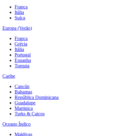
França
Itália
Suíça
Europa (Verão)
França
Grécia
Itália
Portugal
Espanha
Turquia
Caribe
Cancún
Bahamas
República Dominicana
Guadalupe
Martinica
Turks & Caicos
Oceano Índico
Maldivas