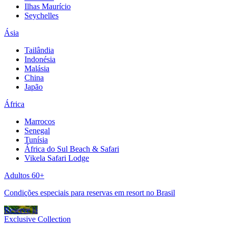
Ilhas Maurício
Seychelles
Ásia
Tailândia
Indonésia
Malásia
China
Japão
África
Marrocos
Senegal
Tunísia
África do Sul Beach & Safari
Vikela Safari Lodge
Adultos 60+
Condições especiais para reservas em resort no Brasil
Reserve já
Exclusive Collection