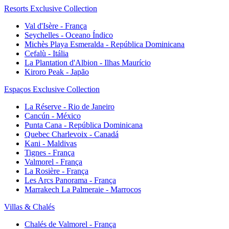
Resorts Exclusive Collection
Val d'Isère - França
Seychelles - Oceano Índico
Michès Playa Esmeralda - República Dominicana
Cefalù - Itália
La Plantation d'Albion - Ilhas Maurício
Kiroro Peak - Japão
Espaços Exclusive Collection
La Réserve - Rio de Janeiro
Cancún - México
Punta Cana - República Dominicana
Quebec Charlevoix - Canadá
Kani - Maldivas
Tignes - França
Valmorel - França
La Rosière - França
Les Arcs Panorama - França
Marrakech La Palmeraie - Marrocos
Villas & Chalés
Chalés de Valmorel - França